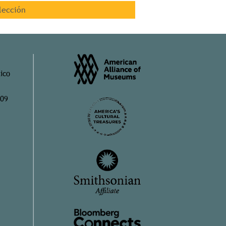
lección
ico
909