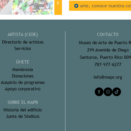
arte, conoce nuestra co
ARTISTA (CEDE)
CONTACTO
Directorio de artistas
Museo de Arte de Puerto R
Servicios
299 Avenida de Diego
Santurce, Puerto Rico 00
ÚNETE
787-977-6277
Membresía
Donaciones
info@mapr.org
Auspicio de programas
Apoyo corporativo
SOBRE EL MAPR
Historia del edificio
Junta de Síndicos