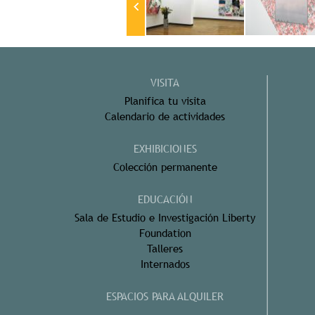
VISITA
Planifica tu visita
Calendario de actividades
EXHIBICIONES
Colección permanente
EDUCACIÓN
Sala de Estudio e Investigación Liberty
Foundation
Talleres
Internados
ESPACIOS PARA ALQUILER