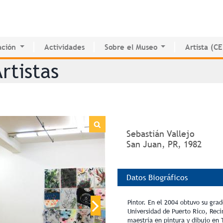
Jump to navigation
ción
Actividades
Sobre el Museo
Artista (C
o de Innovación Educativa
Historia del MAPR
CEDE
rtistas
e Estudio e Investigación
Instalaciones
Directorio 
nados
Junta de Síndicos
Voluntarios
Prensa
Sebastián Vallejo
San Juan, PR, 1982
Datos Biográficos
Pintor. En el 2004 obtuvo su grad
Universidad de Puerto Rico, Reci
maestría en pintura y dibujo en 