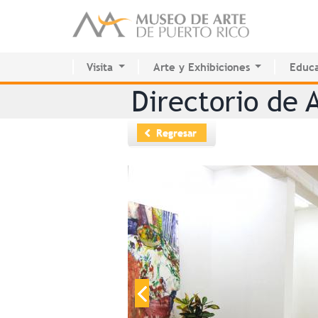
Visita
Arte y Exhibiciones
Educa
Planifica tu visita
Exhibiciones actuales
Centr
Directorio de A
Colección Permanente
Futuras
Sala d
Calendario de actividades
Pasadas
Inter
Regresar
Colección Permanente