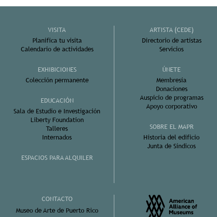
VISITA
ARTISTA (CEDE)
Planifica tu visita
Directorio de artistas
Calendario de actividades
Servicios
EXHIBICIONES
ÚNETE
Colección permanente
Membresía
Donaciones
Auspicio de programas
EDUCACIÓN
Apoyo corporativo
Sala de Estudio e Investigación
Liberty Foundation
SOBRE EL MAPR
Talleres
Internados
Historia del edificio
Junta de Síndicos
ESPACIOS PARA ALQUILER
CONTACTO
Museo de Arte de Puerto Rico