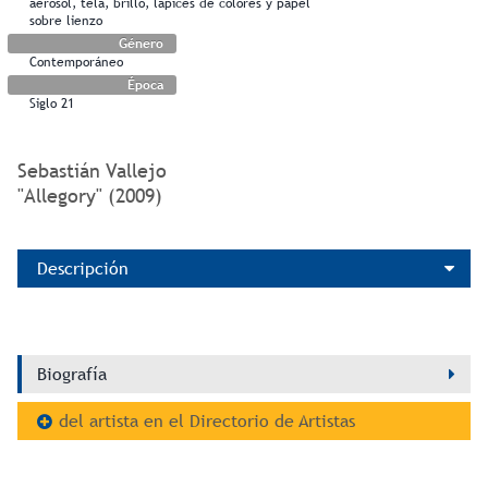
aerosol, tela, brillo, lápices de colores y papel
sobre lienzo
Género
Contemporáneo
Época
Siglo 21
Sebastián Vallejo
"Allegory" (2009)
Descripción
Biografía
del artista en el Directorio de Artistas