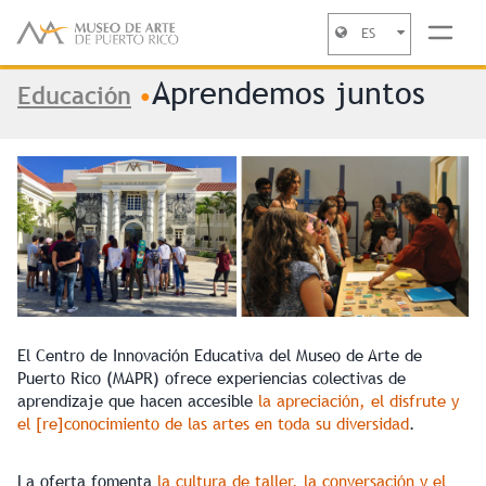
ES
Se encuentra usted aquí
Jump to navigation
Aprendemos juntos
Educación
•
El Centro de Innovación Educativa del Museo de Arte de
Puerto Rico (MAPR) ofrece experiencias colectivas de
aprendizaje que hacen accesible
la apreciación, el disfrute y
el [re]conocimiento de las artes en toda su diversidad
.
La oferta fomenta
la cultura de taller, la conversación y el