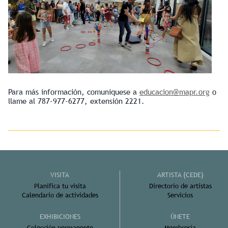
Para más información, comuníquese a
educacion@mapr.org
o
llame al 787-977-6277, extensión 2221.
VISITA
ARTISTA (CEDE)
Planifica tu visita
Directorio de artistas
Calendario de actividades
Servicios
EXHIBICIONES
ÚNETE
Colección permanente
Membresía