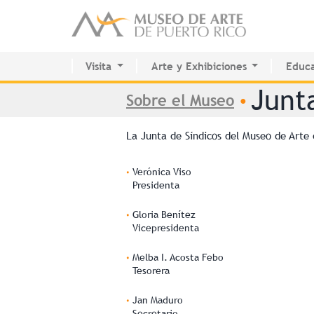
Visita
Arte y Exhibiciones
Educa
Planifica tu visita
Exhibiciones actuales
Centr
Se encuentra uste
Junt
Colección Permanente
Futuras
Sala d
Sobre el Museo
•
Calendario de actividades
Pasadas
Inter
Colección Permanente
La Junta de Síndicos del Museo de Arte 
Verónica Viso
Presidenta
Gloria Benítez
Vicepresidenta
Melba I. Acosta Febo
Tesorera
Jan Maduro
Secretario