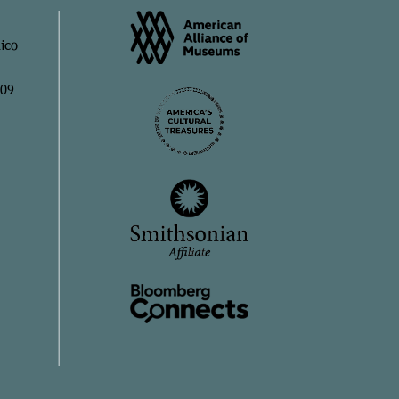
ico
909