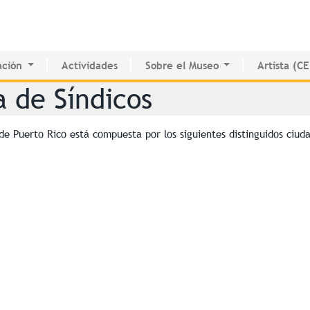
Jump to navigation
ción
Actividades
Sobre el Museo
Artista (C
o de Innovación Educativa
Historia del MAPR
CEDE
d aquí
a de Síndicos
e Estudio e Investigación
Instalaciones
Directorio 
nados
Junta de Síndicos
Voluntarios
de Puerto Rico está compuesta por los siguientes distinguidos ciud
Prensa