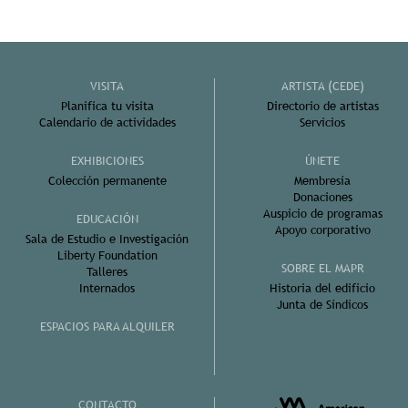
VISITA
ARTISTA (CEDE)
Planifica tu visita
Directorio de artistas
Calendario de actividades
Servicios
EXHIBICIONES
ÚNETE
Colección permanente
Membresía
Donaciones
Auspicio de programas
EDUCACIÓN
Apoyo corporativo
Sala de Estudio e Investigación
Liberty Foundation
SOBRE EL MAPR
Talleres
Internados
Historia del edificio
Junta de Síndicos
ESPACIOS PARA ALQUILER
CONTACTO