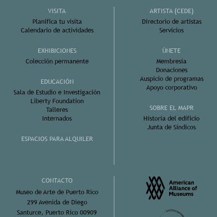
VISITA
ARTISTA (CEDE)
Planifica tu visita
Directorio de artistas
Calendario de actividades
Servicios
EXHIBICIONES
ÚNETE
Colección permanente
Membresía
Donaciones
Auspicio de programas
EDUCACIÓN
Apoyo corporativo
Sala de Estudio e Investigación
Liberty Foundation
SOBRE EL MAPR
Talleres
Internados
Historia del edificio
Junta de Síndicos
ESPACIOS PARA ALQUILER
CONTACTO
Museo de Arte de Puerto Rico
299 Avenida de Diego
Santurce, Puerto Rico 00909