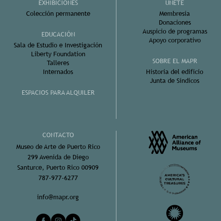
EXHIBICIONES
ÚNETE
Colección permanente
Membresía
Donaciones
Auspicio de programas
EDUCACIÓN
Apoyo corporativo
Sala de Estudio e Investigación
Liberty Foundation
SOBRE EL MAPR
Talleres
Internados
Historia del edificio
Junta de Síndicos
ESPACIOS PARA ALQUILER
CONTACTO
Museo de Arte de Puerto Rico
299 Avenida de Diego
Santurce, Puerto Rico 00909
787-977-6277
info@mapr.org