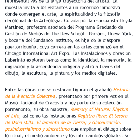
representativas de la larga trayectoria del artista. La
muestra invita a los visitantes a un recorrido inmersivo
donde convergen el arte, la espiritualidad y la filosofía
decolonial de la Arteología. Curada por la especialista Neyda
Martínez, profesora asociada del Programa Graduado de
Gestión de Medios de The New School - Parsons, Nueva York,
y becaria del Sundance Institute, es hija de la diáspora
puertorriqueña, cuya carrera en las artes comenzó en el
Chicago International Art Expo. Las instalaciones y obras en
Laberinto exploran temas como la identidad, la memoria, la
migración y la ascendencia indígena y afro a través del
dibujo, la escultura, la pintura y los medios digitales.
Entre las obras que se destacan figuran el grabado
Historia
de la Memoria Colectiva
, presentado por primera vez en el
Museo Nacional de Cracovia y hoy parte de su colección
permanente, su obra maestra,
Memory of Nature: Rhythm
of Life
, así como las instalaciones
Registro libre; El tesoro
de Doña Milla
,
El lamento de la Tierra; y Globalización,
posindustrialismo y sincretismo
que amplían el diálogo sobre
lo ritual, el medio ambiente y los intercambios globales. Se