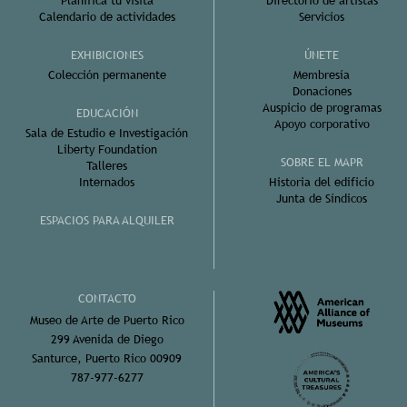
Planifica tu visita
Directorio de artistas
Calendario de actividades
Servicios
EXHIBICIONES
ÚNETE
Colección permanente
Membresía
Donaciones
Auspicio de programas
EDUCACIÓN
Apoyo corporativo
Sala de Estudio e Investigación
Liberty Foundation
SOBRE EL MAPR
Talleres
Internados
Historia del edificio
Junta de Síndicos
ESPACIOS PARA ALQUILER
CONTACTO
Museo de Arte de Puerto Rico
299 Avenida de Diego
Santurce, Puerto Rico 00909
787-977-6277