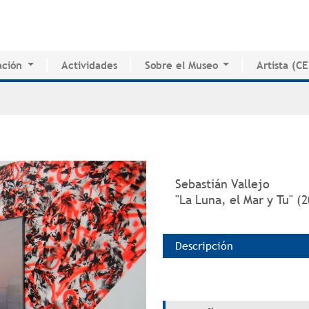
Jump to navigation
ción
Actividades
Sobre el Museo
Artista (C
o de Innovación Educativa
Historia del MAPR
CEDE
e Estudio e Investigación
Instalaciones
Directorio 
nados
Junta de Síndicos
Voluntarios
Prensa
Sebastián Vallejo
"La Luna, el Mar y Tu" (
Descripción