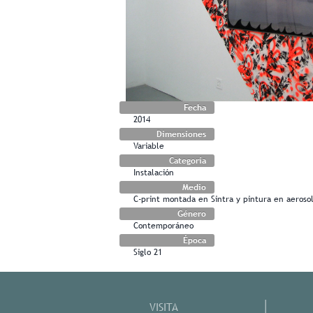
Fecha
2014
Dimensiones
Variable
Categoría
Instalación
Medio
C-print montada en Sintra y pintura en aeroso
Género
Contemporáneo
Época
Siglo 21
VISITA