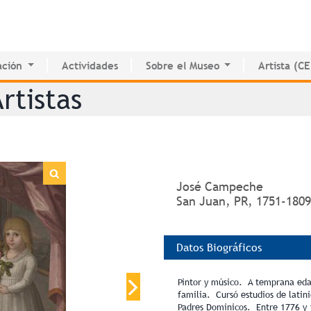
Jump to navigation
ción
Actividades
Sobre el Museo
Artista (C
o de Innovación Educativa
Historia del MAPR
CEDE
rtistas
e Estudio e Investigación
Instalaciones
Directorio 
nados
Junta de Síndicos
Voluntarios
Prensa
José Campeche
San Juan, PR, 1751-1809
Datos Biográficos
Pintor y músico. A temprana edad
familia. Cursó estudios de latini
Padres Dominicos. Entre 1776 y 1