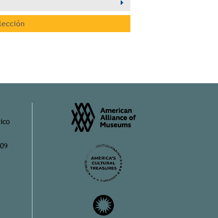
lección
ico
909