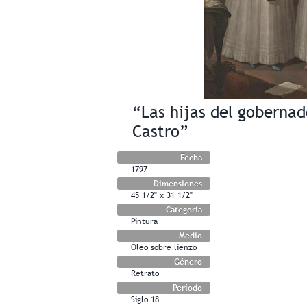
“Las hijas del goberna
Castro”
Fecha
1797
Dimensiones
45 1/2" x 31 1/2"
Categoría
Pintura
Medio
Óleo sobre lienzo
Género
Retrato
Período
Siglo 18