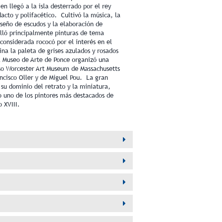
en llegó a la isla desterrado por el rey
dacto y polifacético. Cultivó la música, la
iseño de escudos y la elaboración de
lló principalmente pinturas de tema
 considerada rococó por el interés en el
na la paleta de grises azulados y rosados
l Museo de Arte de Ponce organizó una
oso Worcester Art Museum de Massachusetts
ancisco Oller y de Miguel Pou. La gran
su dominio del retrato y la miniatura,
o uno de los pintores más destacados de
 XVIII.