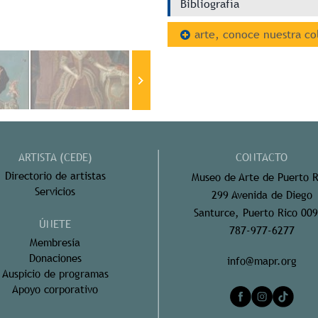
Bibliografía
arte, conoce nuestra co
ARTISTA (CEDE)
CONTACTO
Directorio de artistas
Museo de Arte de Puerto R
Servicios
299 Avenida de Diego
Santurce, Puerto Rico 00
ÚNETE
787-977-6277
Membresía
Donaciones
info@mapr.org
Auspicio de programas
Apoyo corporativo