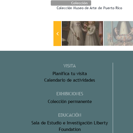
Colección
Colección Museo de Arte de Puerto Rico
VISITA
Planifica tu visita
Calendario de actividades
EXHIBICIONES
Colección permanente
EDUCACIÓN
Sala de Estudio e Investigación Liberty
Foundation