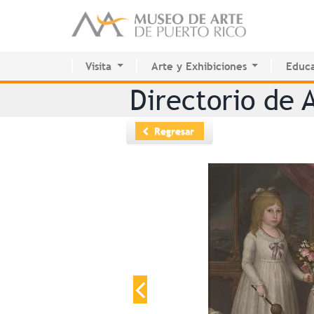
Visita
Arte y Exhibiciones
Educa
Planifica tu visita
Exhibiciones actuales
Centr
Directorio de A
Colección Permanente
Futuras
Sala d
Calendario de actividades
Pasadas
Inter
Regresar
Colección Permanente