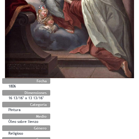
Fecha
1806
Dimensiones
16 13/16" x 13 13/16"
Categoría
Pintura
Medio
Óleo sobre lienzo
Género
Religioso