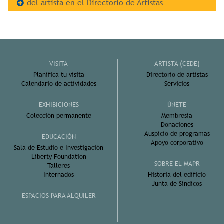
del artista en el Directorio de Artistas
VISITA
ARTISTA (CEDE)
Planifica tu visita
Directorio de artistas
Calendario de actividades
Servicios
EXHIBICIONES
ÚNETE
Colección permanente
Membresía
Donaciones
Auspicio de programas
EDUCACIÓN
Apoyo corporativo
Sala de Estudio e Investigación
Liberty Foundation
SOBRE EL MAPR
Talleres
Internados
Historia del edificio
Junta de Síndicos
ESPACIOS PARA ALQUILER