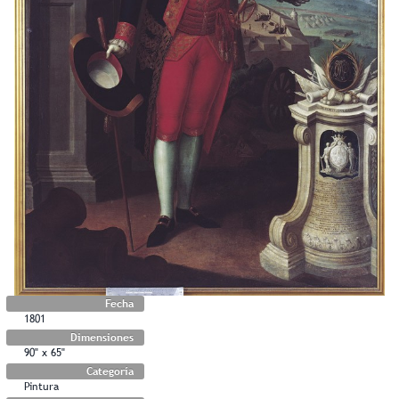
Fecha
1801
Dimensiones
90" x 65"
Categoría
Pintura