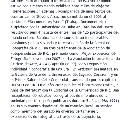
Airlines en el Aeropuerto Internacional de Isla Verde donde
estuvo por 3 meses siendo exhibida ante miles de viajeros.
“Generaciones…” además , acompañada de unos textos del
escritor James Stevens-Arce, fue sometida en el 2003 al
certámen “Documentary Work” (Trabajo Documentario)
auspiciado por la Universidad de Duke en Carolina del Norte
resultando semi-finalista de entre más de 125 participantes del
mundo entero. Su obra ha sido laureada en innumerables
ocasiones ; en la segunda y tercera edición de la Bienal de
Fotografía de P.R., en tres certámenes de la Asociación de
Fotoperiodistas de P.R., premiada como “Mejor Exposición de
Fotografía” para el año 2007 por La Asociación Internacional de
Críticos de Arte, AICA (Capítulo de PR) por su exposición
individual “Iconografía de una Era , 21 Artistas” presentada en
la Galería de Arte de la Universidad del Sagrado Corazón , y en
el Primer Salón de Arte Comercial , auspiciado por el capítulo
UNESCO de P.R. En el año 2017 publica el libro “Iconografía , 5
Años de Retratos” con la Editorial de la Universidad de P.R. Una
recopilación de retratos iconográficos de miembros de la
sociedad puertorriqueña publicados durante 5 años (1986-1991)
en un suplemento dominical de un rotativo local.Ha servido
como miembro del jurado en diversos certámenes y
exposiciones de fotografía a través de su trayectoria.