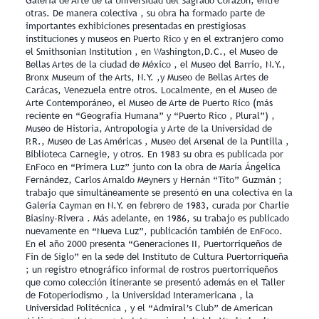
Galería de Arte de la Universidad del Sagrado Corazón, entre
otras. De manera colectiva , su obra ha formado parte de
importantes exhibiciones presentadas en prestigiosas
instituciones y museos en Puerto Rico y en el extranjero como
el Smithsonian Institution , en Washington,D.C., el Museo de
Bellas Artes de la ciudad de México , el Museo del Barrio, N.Y.,
Bronx Museum of the Arts, N.Y. ,y Museo de Bellas Artes de
Carácas, Venezuela entre otros. Localmente, en el Museo de
Arte Contemporáneo, el Museo de Arte de Puerto Rico (más
reciente en “Geografía Humana” y “Puerto Rico , Plural”) ,
Museo de Historia, Antropología y Arte de la Universidad de
P.R., Museo de Las Américas , Museo del Arsenal de la Puntilla ,
Biblioteca Carnegie, y otros. En 1983 su obra es publicada por
EnFoco en “Primera Luz” junto con la obra de María Ángelica
Fernández, Carlos Arnaldo Meyners y Hernán “Tito” Guzmán ;
trabajo que simultáneamente se presentó en una colectiva en la
Galería Cayman en N.Y. en febrero de 1983, curada por Charlie
Biasiny-Rivera . Más adelante, en 1986, su trabajo es publicado
nuevamente en “Nueva Luz”, publicación también de EnFoco.
En el año 2000 presenta “Generaciones II, Puertorriqueños de
Fin de Siglo” en la sede del Instituto de Cultura Puertorriqueña
; un registro etnográfico informal de rostros puertorriqueños
que como colección itinerante se presentó además en el Taller
de Fotoperiodismo , la Universidad Interamericana , la
Universidad Politécnica , y el “Admiral’s Club” de American