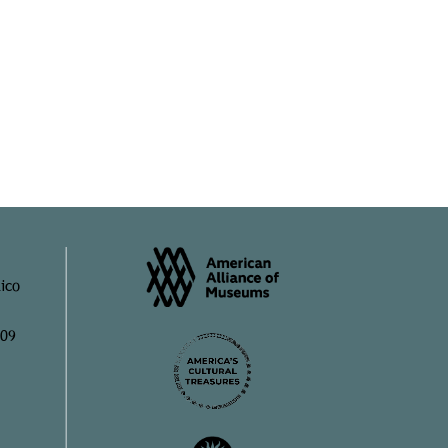
ico
909