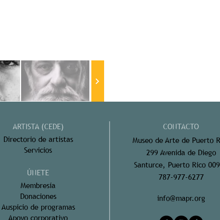
ARTISTA (CEDE)
CONTACTO
Directorio de artistas
Museo de Arte de Puerto R
Servicios
299 Avenida de Diego
Santurce, Puerto Rico 00
ÚNETE
787-977-6277
Membresía
Donaciones
info@mapr.org
Auspicio de programas
Apoyo corporativo