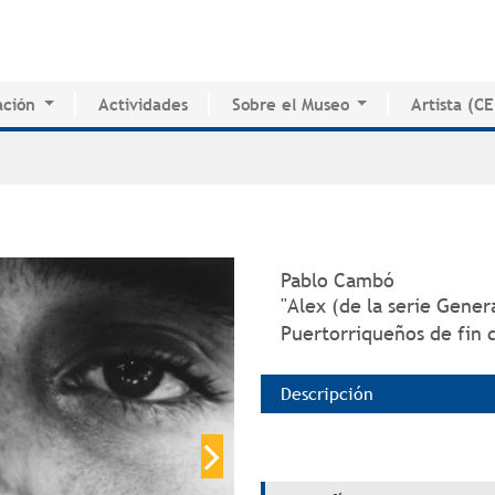
Jump to navigation
ción
Actividades
Sobre el Museo
Artista (C
o de Innovación Educativa
Historia del MAPR
CEDE
e Estudio e Investigación
Instalaciones
Directorio 
nados
Junta de Síndicos
Voluntarios
Prensa
Pablo Cambó
"Alex (de la serie Gener
Puertorriqueños de fin d
Descripción