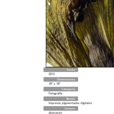
Fecha
2012
Dimensiones
18" x 18"
Categoría
Fotografía
Medio
Impresos pigmentados digitales
Género
Abstracto