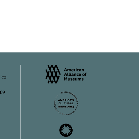
ico
909