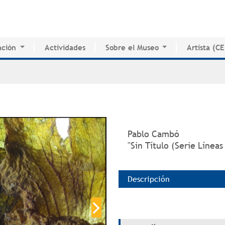
Jump to navigation
ción
Actividades
Sobre el Museo
Artista (C
o de Innovación Educativa
Historia del MAPR
CEDE
e Estudio e Investigación
Instalaciones
Directorio 
nados
Junta de Síndicos
Voluntarios
Prensa
Pablo Cambó
"Sin Título (Serie Líneas
Descripción