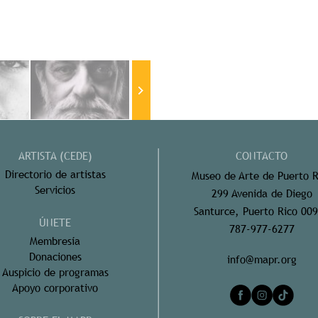
ARTISTA (CEDE)
CONTACTO
Directorio de artistas
Museo de Arte de Puerto R
Servicios
299 Avenida de Diego
Santurce, Puerto Rico 00
ÚNETE
787-977-6277
Membresía
Donaciones
info@mapr.org
Auspicio de programas
Apoyo corporativo