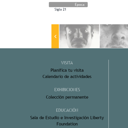
Época
Siglo 21
VISITA
Planifica tu visita
Calendario de actividades
EXHIBICIONES
Colección permanente
EDUCACIÓN
Sala de Estudio e Investigación Liberty
Foundation