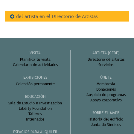
del artista en el Directorio de Artistas
VISITA
ARTISTA (CEDE)
Planifica tu visita
Directorio de artistas
Calendario de actividades
Servicios
EXHIBICIONES
ÚNETE
Colección permanente
Membresía
Donaciones
Auspicio de programas
EDUCACIÓN
Apoyo corporativo
Sala de Estudio e Investigación
Liberty Foundation
SOBRE EL MAPR
Talleres
Internados
Historia del edificio
Junta de Síndicos
ESPACIOS PARA ALQUILER