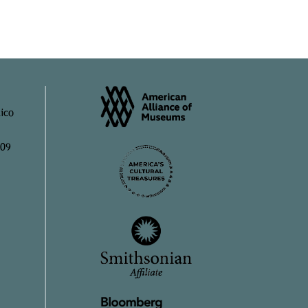
ico
909