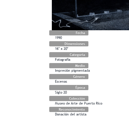
Fecha
1990
Dimensiones
16" x 20"
Categoría
Fotografía
Medio
Impresión pigmentada
Género
Escenas
Época
Siglo 20
Colección
Museo de Arte de Puerto Rico
Reconocimiento
Donación del artista