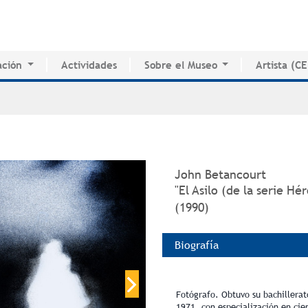
Jump to navigation
ción
Actividades
Sobre el Museo
Artista (C
o de Innovación Educativa
Historia del MAPR
CEDE
e Estudio e Investigación
Instalaciones
Directorio 
nados
Junta de Síndicos
Voluntarios
Prensa
John Betancourt
"El Asilo (de la serie Hé
(1990)
Biografía
Fotógrafo. Obtuvo su bachillerat
1971, con especialización en cie