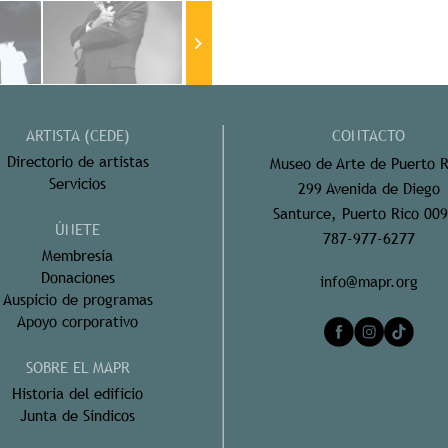
ARTISTA (CEDE)
CONTACTO
Directorio de artistas
Museo de Arte de Puerto R
Servicios
299 Avenida de Diego
Santurce, Puerto Rico 00
ÚNETE
787-977-6277
Membresía
Donaciones
info@mapr.org
Auspicio de programas
Apoyo corporativo
SOBRE EL MAPR
Historia del edificio
Junta de Síndicos