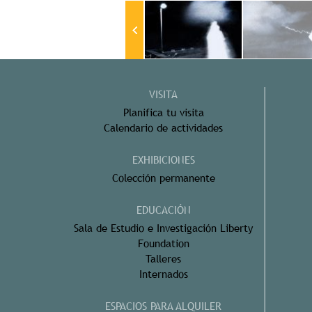
VISITA
Planifica tu visita
Calendario de actividades
EXHIBICIONES
Colección permanente
EDUCACIÓN
Sala de Estudio e Investigación Liberty
Foundation
Talleres
Internados
ESPACIOS PARA ALQUILER