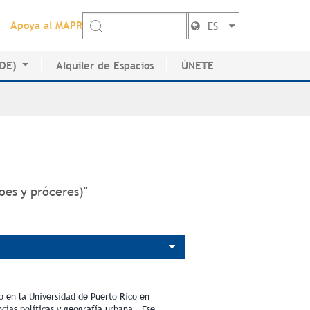
Apoya al MAPR
ES
EDE)
Alquiler de Espacios
ÚNETE
de Artistas
roes y próceres)"
o en la Universidad de Puerto Rico en
ncias políticas y geografía urbana. Ese