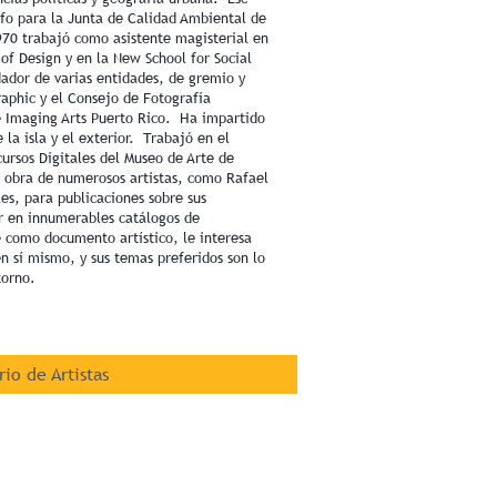
o para la Junta de Calidad Ambiental de
970 trabajó como asistente magisterial en
 of Design y en la New School for Social
dor de varias entidades, de gremio y
phic y el Consejo de Fotografía
e Imaging Arts Puerto Rico. Ha impartido
 la isla y el exterior. Trabajó en el
rsos Digitales del Museo de Arte de
 obra de numerosos artistas, como Rafael
es, para publicaciones sobre sus
ar en innumerables catálogos de
 como documento artístico, le interesa
en sí mismo, y sus temas preferidos son lo
torno.
rio de Artistas