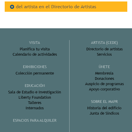
del artista en el Directorio de Artistas
VISITA
ARTISTA (CEDE)
Planifica tu visita
Directorio de artistas
Calendario de actividades
Servicios
EXHIBICIONES
ÚNETE
Colección permanente
Membresía
Donaciones
Auspicio de programas
EDUCACIÓN
Apoyo corporativo
Sala de Estudio e Investigación
Liberty Foundation
SOBRE EL MAPR
Talleres
Internados
Historia del edificio
Junta de Síndicos
ESPACIOS PARA ALQUILER