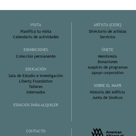
VISITA
ARTISTA (CEDE)
Planifica tu visita
Directorio de artistas
Calendario de actividades
Servicios
EXHIBICIONES
ÚNETE
Colección permanente
Membresía
Donaciones
Auspicio de programas
EDUCACIÓN
Apoyo corporativo
Sala de Estudio e Investigación
Liberty Foundation
SOBRE EL MAPR
Talleres
Internados
Historia del edificio
Junta de Síndicos
ESPACIOS PARA ALQUILER
CONTACTO