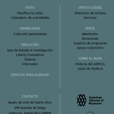
VISITA
ARTISTA (CEDE)
Planifica tu visita
Directorio de artistas
Calendario de actividades
Servicios
EXHIBICIONES
ÚNETE
Colección permanente
Membresía
Donaciones
Auspicio de programas
EDUCACIÓN
Apoyo corporativo
Sala de Estudio e Investigación
Liberty Foundation
SOBRE EL MAPR
Talleres
Internados
Historia del edificio
Junta de Síndicos
ESPACIOS PARA ALQUILER
CONTACTO
Museo de Arte de Puerto Rico
299 Avenida de Diego
Santurce, Puerto Rico 00909