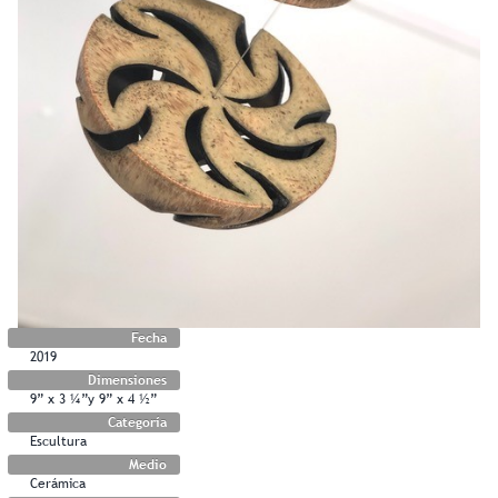
Fecha
2019
Dimensiones
9” x 3 ¼”y 9” x 4 ½”
Categoría
Escultura
Medio
Cerámica