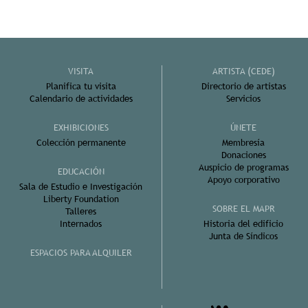
VISITA
ARTISTA (CEDE)
Planifica tu visita
Directorio de artistas
Calendario de actividades
Servicios
EXHIBICIONES
ÚNETE
Colección permanente
Membresía
Donaciones
Auspicio de programas
EDUCACIÓN
Apoyo corporativo
Sala de Estudio e Investigación
Liberty Foundation
SOBRE EL MAPR
Talleres
Internados
Historia del edificio
Junta de Síndicos
ESPACIOS PARA ALQUILER