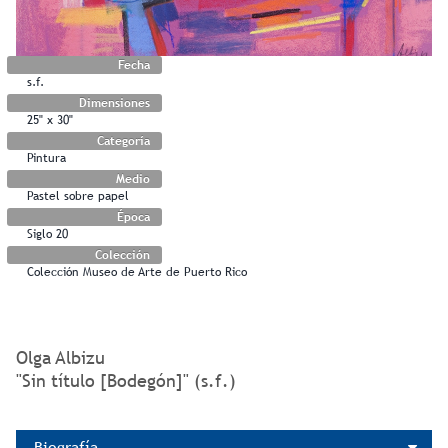
Fecha
s.f.
Dimensiones
25" x 30"
Categoría
Pintura
Medio
Pastel sobre papel
Época
Siglo 20
Colección
Colección Museo de Arte de Puerto Rico
Olga Albizu
"Sin título [Bodegón]" (s.f.)
Biografía