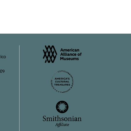
ico
909