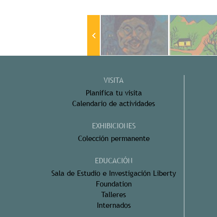
VISITA
Planifica tu visita
Calendario de actividades
EXHIBICIONES
Colección permanente
EDUCACIÓN
Sala de Estudio e Investigación Liberty
Foundation
Talleres
Internados