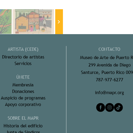
ARTISTA (CEDE)
CONTACTO
Directorio de artistas
Museo de Arte de Puerto R
Servicios
299 Avenida de Diego
Santurce, Puerto Rico 00
ÚNETE
787-977-6277
Membresía
Donaciones
info@mapr.org
Auspicio de programas
Apoyo corporativo
SOBRE EL MAPR
Historia del edificio
Junta de Síndicos