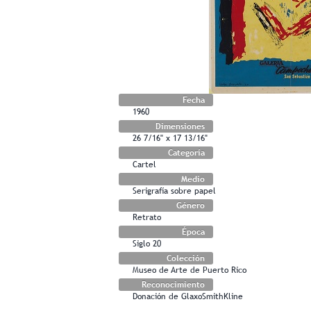
Fecha
1960
Dimensiones
26 7/16" x 17 13/16"
Categoría
Cartel
Medio
Serigrafía sobre papel
Género
Retrato
Época
Siglo 20
Colección
Museo de Arte de Puerto Rico
Reconocimiento
Donación de GlaxoSmithKline