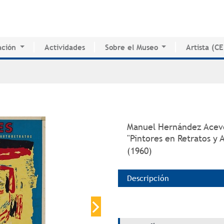
Jump to navigation
ción
Actividades
Sobre el Museo
Artista (C
o de Innovación Educativa
Historia del MAPR
CEDE
e Estudio e Investigación
Instalaciones
Directorio 
nados
Junta de Síndicos
Voluntarios
Prensa
Manuel Hernández Ace
"Pintores en Retratos y 
(1960)
Descripción