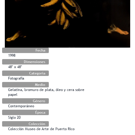
Fecha
1998
Dimensiones
48" x 48"
Categoría
Fotografía
Medio
Gelatina, bromuro de plata, óleo y cera sobre
papel
Género
Contemporáneo
Época
Siglo 20
Colección
Colección Museo de Arte de Puerto Rico