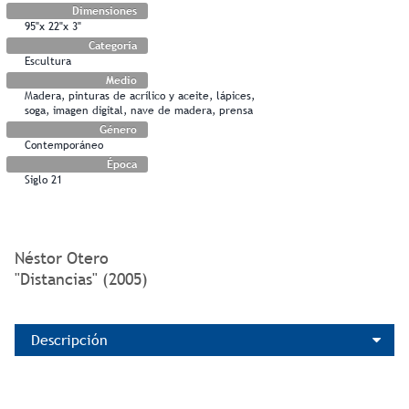
Dimensiones
95"x 22"x 3"
Categoría
Escultura
Medio
Madera, pinturas de acrílico y aceite, lápices,
soga, imagen digital, nave de madera, prensa
Género
Contemporáneo
Época
Siglo 21
Néstor Otero
"Distancias" (2005)
Descripción