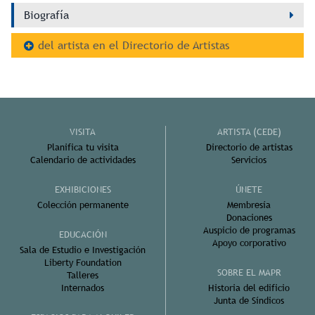
Biografía
del artista en el Directorio de Artistas
VISITA
ARTISTA (CEDE)
Planifica tu visita
Directorio de artistas
Calendario de actividades
Servicios
EXHIBICIONES
ÚNETE
Colección permanente
Membresía
Donaciones
Auspicio de programas
EDUCACIÓN
Apoyo corporativo
Sala de Estudio e Investigación
Liberty Foundation
SOBRE EL MAPR
Talleres
Internados
Historia del edificio
Junta de Síndicos