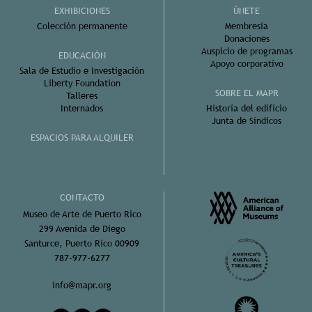
EXHIBICIONES
ÚNETE
Colección permanente
Membresía
Donaciones
Auspicio de programas
EDUCACIÓN
Apoyo corporativo
Sala de Estudio e Investigación
Liberty Foundation
SOBRE EL MAPR
Talleres
Internados
Historia del edificio
Junta de Síndicos
ESPACIOS PARA ALQUILER
CONTACTO
Museo de Arte de Puerto Rico
299 Avenida de Diego
Santurce, Puerto Rico 00909
787-977-6277
info@mapr.org