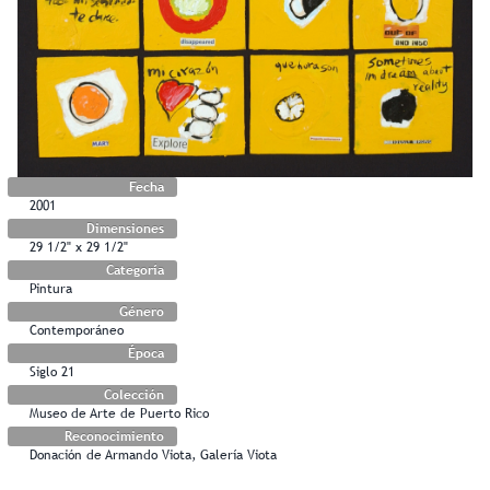
Fecha
2001
Dimensiones
29 1/2" x 29 1/2"
Categoría
Pintura
Género
Contemporáneo
Época
Siglo 21
Colección
Museo de Arte de Puerto Rico
Reconocimiento
Donación de Armando Viota, Galería Viota