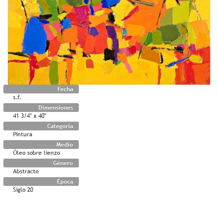
Fecha
s.f.
Dimensiones
41 3/4" x 40"
Categoría
Pintura
Medio
Óleo sobre lienzo
Género
Abstracto
Época
Siglo 20