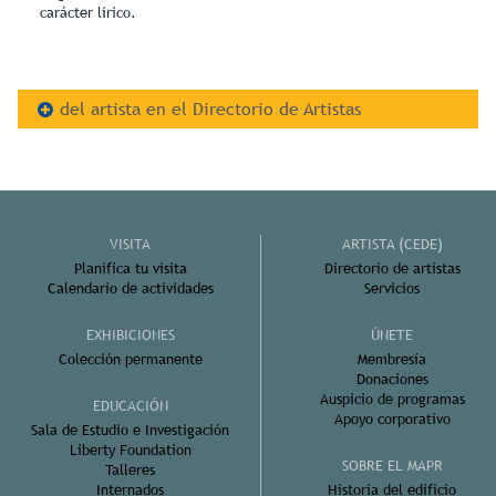
carácter lírico.
del artista en el Directorio de Artistas
VISITA
ARTISTA (CEDE)
Planifica tu visita
Directorio de artistas
Calendario de actividades
Servicios
EXHIBICIONES
ÚNETE
Colección permanente
Membresía
Donaciones
Auspicio de programas
EDUCACIÓN
Apoyo corporativo
Sala de Estudio e Investigación
Liberty Foundation
SOBRE EL MAPR
Talleres
Internados
Historia del edificio