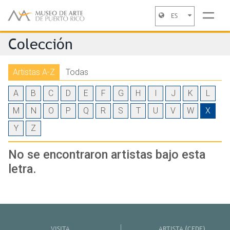
ES
Jump to navigation
Colección
Artistas A-Z
Todas
A
B
C
D
E
F
G
H
I
J
K
L
M
N
O
P
Q
R
S
T
U
V
W
X
Y
Z
No se encontraron artistas bajo esta
letra.
VISITA
ARTISTA (CEDE)