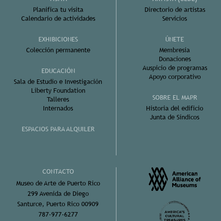
Planifica tu visita
Directorio de artistas
Calendario de actividades
Servicios
EXHIBICIONES
ÚNETE
Colección permanente
Membresía
Donaciones
Auspicio de programas
EDUCACIÓN
Apoyo corporativo
Sala de Estudio e Investigación
Liberty Foundation
SOBRE EL MAPR
Talleres
Internados
Historia del edificio
Junta de Síndicos
ESPACIOS PARA ALQUILER
CONTACTO
Museo de Arte de Puerto Rico
299 Avenida de Diego
Santurce, Puerto Rico 00909
787-977-6277