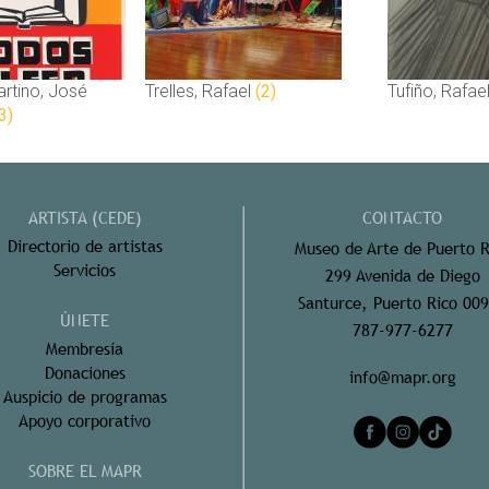
rtino, José
Trelles, Rafael
(2)
Tufiño, Rafae
3)
ARTISTA (CEDE)
CONTACTO
Directorio de artistas
Museo de Arte de Puerto R
Servicios
299 Avenida de Diego
Santurce, Puerto Rico 00
ÚNETE
787-977-6277
Membresía
Donaciones
info@mapr.org
Auspicio de programas
Apoyo corporativo
SOBRE EL MAPR