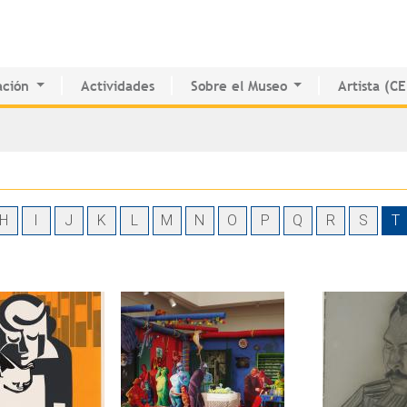
Jump to navigation
ción
Actividades
Sobre el Museo
Artista (C
o de Innovación Educativa
Historia del MAPR
CEDE
e Estudio e Investigación
Instalaciones
Directorio 
nados
Junta de Síndicos
Voluntarios
Prensa
H
I
J
K
L
M
N
O
P
Q
R
S
T