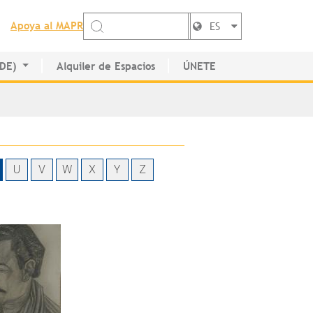
Apoya al MAPR
ES
EDE)
Alquiler de Espacios
ÚNETE
de Artistas
U
V
W
X
Y
Z