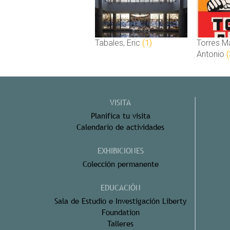
Tabales, Eric
(1)
Torres Ma
Antonio
(
VISITA
Planifica tu visita
Calendario de actividades
EXHIBICIONES
Colección permanente
EDUCACIÓN
Sala de Estudio e Investigación Liberty
Foundation
Talleres