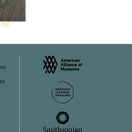
l
(13)
ico
909