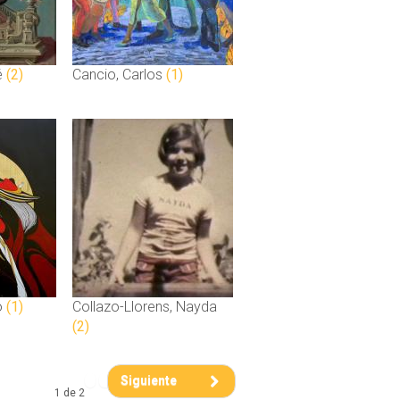
é
(2)
Cancio, Carlos
(1)
o
(1)
Collazo-Llorens, Nayda
(2)
Siguiente
1 de 2