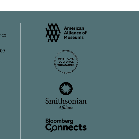
ico
909