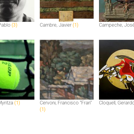
Pablo
(3)
Cambre, Javier
(1)
Campeche, Jos
 Myritza
(1)
Cervoni, Francisco "Fran"
Cloquell, Gerard
(1)