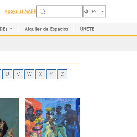
Apoya al MAPR
ES
EDE)
Alquiler de Espacios
ÚNETE
de Artistas
U
V
W
X
Y
Z