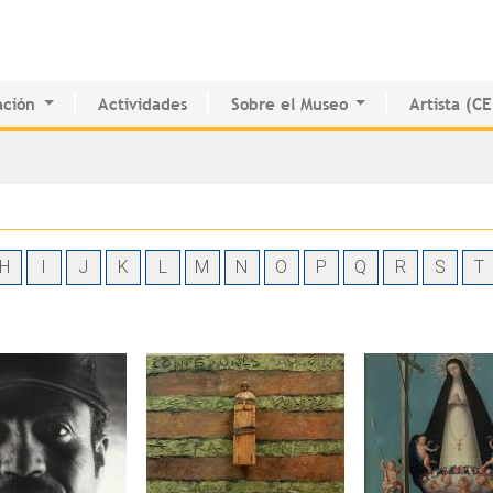
Jump to navigation
ción
Actividades
Sobre el Museo
Artista (C
o de Innovación Educativa
Historia del MAPR
CEDE
e Estudio e Investigación
Instalaciones
Directorio 
nados
Junta de Síndicos
Voluntarios
Prensa
H
I
J
K
L
M
N
O
P
Q
R
S
T