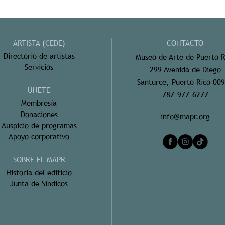
ARTISTA (CEDE)
CONTACTO
Directorio de artistas
Museo de Arte de Puerto R
Servicios
299 Avenida de Diego
Santurce, Puerto Rico 00
ÚNETE
787-977-6277
Membresía
Donaciones
info@mapr.org
Auspicio de programas
Apoyo corporativo
SOBRE EL MAPR
Historia del edificio
Junta de Síndicos