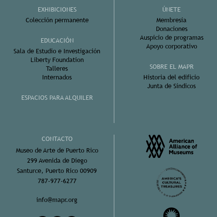
EXHIBICIONES
ÚNETE
Colección permanente
Membresía
Donaciones
Auspicio de programas
EDUCACIÓN
Apoyo corporativo
Sala de Estudio e Investigación
Liberty Foundation
SOBRE EL MAPR
Talleres
Internados
Historia del edificio
Junta de Síndicos
ESPACIOS PARA ALQUILER
CONTACTO
Museo de Arte de Puerto Rico
299 Avenida de Diego
Santurce, Puerto Rico 00909
787-977-6277
info@mapr.org