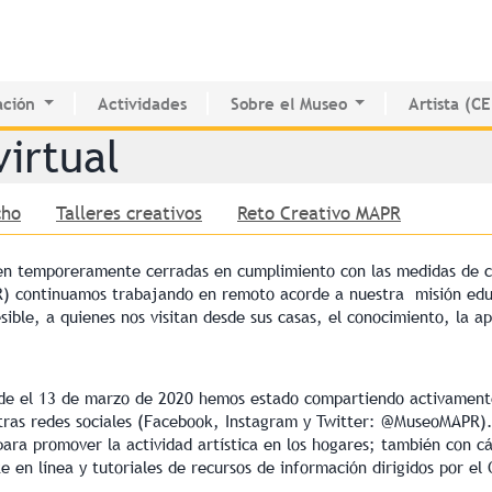
Jump to navigation
ción
Actividades
Sobre el Museo
Artista (C
o de Innovación Educativa
Historia del MAPR
CEDE
irtual
e Estudio e Investigación
Instalaciones
Directorio 
nados
Junta de Síndicos
Voluntarios
cho
Talleres creativos
Reto Creativo MAPR
Prensa
nen temporeramente cerradas en cumplimiento con las medidas de c
) continuamos trabajando en remoto acorde a nuestra misión educa
ible, a quienes nos visitan desde sus casas, el conocimiento, la ap
de el 13 de marzo de 2020 hemos estado compartiendo activamente 
stras redes sociales (Facebook, Instagram y Twitter: @MuseoMAPR)
para promover la actividad artística en los hogares; también con c
te en línea y tutoriales de recursos de información dirigidos por e