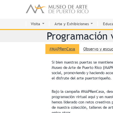
Visita
Arte y Exhibiciones
Educa
Planifica tu visita
Exhibiciones actuales
Centr
Programación v
Colección Permanente
Futuras
Sala d
Calendario de actividades
Pasadas
Inter
Colección Permanente
#MAPRenCasa
Observo y escu
Si bien nuestras puertas se mantie
Museo de Arte de Puerto Rico (MAPR
social, promoviendo y haciendo acces
el disfrute del arte puertorriqueño.
Bajo la campaña
#MAPRenCasa
, des
programación virtual aquí y en nue
hemos liderado con retos creativos 
de nuestra colección, talleres de ar
entre otros.