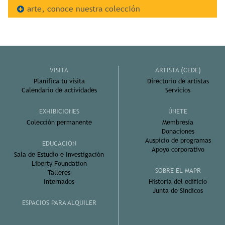
arte, conoce nuestra colección
VISITA
ARTISTA (CEDE)
Planifica tu visita
Directorio de artistas
Calendario de actividades
Servicios
EXHIBICIONES
ÚNETE
Colección permanente
Membresía
Donaciones
Auspicio de programas
EDUCACIÓN
Apoyo corporativo
Sala de Estudio e Investigación
Liberty Foundation
SOBRE EL MAPR
Talleres
Internados
Historia del edificio
Junta de Síndicos
ESPACIOS PARA ALQUILER