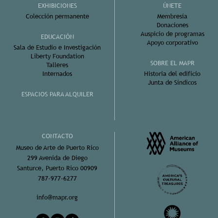
EXHIBICIONES
ÚNETE
Colección permanente
Membresía
Donaciones
Auspicio de programas
EDUCACIÓN
Apoyo corporativo
Sala de Estudio e Investigación
Liberty Foundation
SOBRE EL MAPR
Talleres
Internados
Historia del edificio
Junta de Síndicos
ESPACIOS PARA ALQUILER
CONTACTO
Museo de Arte de Puerto Rico
299 Avenida de Diego
Santurce, Puerto Rico 00909
787-977-6277
info@mapr.org