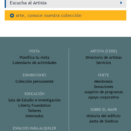
Escucha al Artista
arte, conoce nuestra colección
VISITA
ARTISTA (CEDE)
Planifica tu visita
Directorio de artistas
Calendario de actividades
Servicios
EXHIBICIONES
ÚNETE
Colección permanente
Membresía
Donaciones
Auspicio de programas
EDUCACIÓN
Apoyo corporativo
Sala de Estudio e Investigación
Liberty Foundation
SOBRE EL MAPR
Talleres
Internados
Historia del edificio
Junta de Síndicos
ESPACIOS PARA ALQUILER