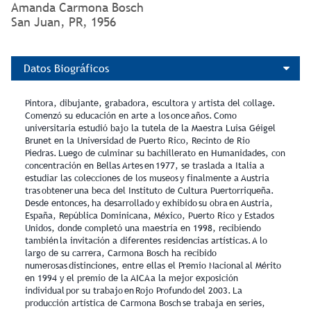
Amanda Carmona Bosch
San Juan, PR, 1956
Datos Biográficos
Pintora, dibujante, grabadora, escultora y artista del collage.
Comenzó su educación en arte a los once años. Como
universitaria estudió bajo la tutela de la Maestra Luisa Géigel
Brunet en la Universidad de Puerto Rico, Recinto de Rio
Piedras. Luego de culminar su bachillerato en Humanidades, con
concentración en Bellas Artes en 1977, se traslada a Italia a
estudiar las colecciones de los museos y finalmente a Austria
tras obtener una beca del Instituto de Cultura Puertorriqueña.
Desde entonces, ha desarrollado y exhibido su obra en Austria,
España, República Dominicana, México, Puerto Rico y Estados
Unidos, donde completó una maestría en 1998, recibiendo
también la invitación a diferentes residencias artísticas. A lo
largo de su carrera, Carmona Bosch ha recibido
numerosas distinciones, entre ellas el Premio Nacional al Mérito
en 1994 y el premio de la AICA a la mejor exposición
individual por su trabajo en Rojo Profundo del 2003. La
producción artística de Carmona Bosch se trabaja en series,