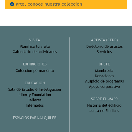
arte, conoce nuestra colección
VISITA
ARTISTA (CEDE)
Planifica tu visita
Directorio de artistas
Calendario de actividades
Servicios
EXHIBICIONES
ÚNETE
Colección permanente
Membresía
Donaciones
Auspicio de programas
EDUCACIÓN
Apoyo corporativo
Sala de Estudio e Investigación
Liberty Foundation
SOBRE EL MAPR
Talleres
Internados
Historia del edificio
Junta de Síndicos
ESPACIOS PARA ALQUILER