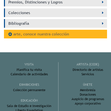
Premios, Distinciones y Logros
Colecciones
Bibliografía
arte, conoce nuestra colección
VISITA
ARTISTA (CEDE)
Planifica tu visita
Directorio de artistas
Calendario de actividades
Servicios
EXHIBICIONES
ÚNETE
Colección permanente
Membresía
Donaciones
Auspicio de programas
EDUCACIÓN
Apoyo corporativo
Sala de Estudio e Investigación
Liberty Foundation