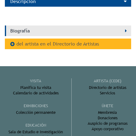
Descripción
Biografía
del artista en el Directorio de Artistas
VISITA
ARTISTA (CEDE)
Planifica tu visita
Directorio de artistas
Calendario de actividades
Servicios
EXHIBICIONES
ÚNETE
Colección permanente
Membresía
Donaciones
Auspicio de programas
EDUCACIÓN
Apoyo corporativo
Sala de Estudio e Investigación