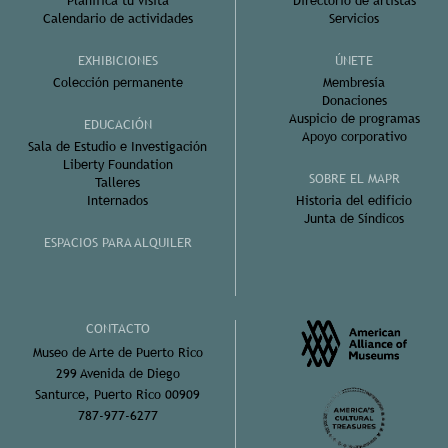
Planifica tu visita
Directorio de artistas
Calendario de actividades
Servicios
EXHIBICIONES
ÚNETE
Colección permanente
Membresía
Donaciones
Auspicio de programas
EDUCACIÓN
Apoyo corporativo
Sala de Estudio e Investigación
Liberty Foundation
SOBRE EL MAPR
Talleres
Internados
Historia del edificio
Junta de Síndicos
ESPACIOS PARA ALQUILER
CONTACTO
Museo de Arte de Puerto Rico
299 Avenida de Diego
Santurce, Puerto Rico 00909
787-977-6277