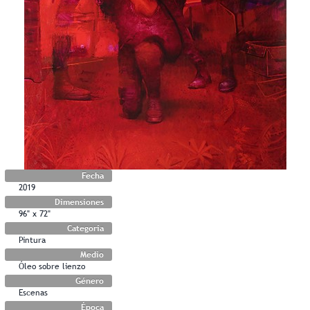
Fecha
2019
Dimensiones
96" x 72"
Categoría
Pintura
Medio
Óleo sobre lienzo
Género
Escenas
Época