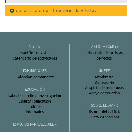
del artista en el Directorio de Artistas
VISITA
ARTISTA (CEDE)
Planifica tu visita
Directorio de artistas
Calendario de actividades
Servicios
EXHIBICIONES
ÚNETE
Colección permanente
Membresía
Donaciones
Auspicio de programas
EDUCACIÓN
Apoyo corporativo
Sala de Estudio e Investigación
Liberty Foundation
SOBRE EL MAPR
Talleres
Internados
Historia del edificio
Junta de Síndicos
ESPACIOS PARA ALQUILER