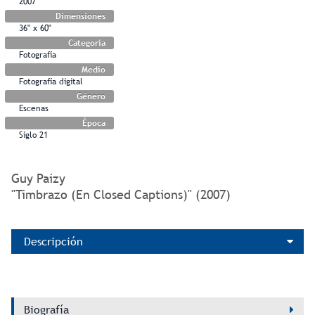
2007
Dimensiones
36" x 60"
Categoría
Fotografía
Medio
Fotografía digital
Género
Escenas
Época
Siglo 21
Guy Paizy
"Timbrazo (En Closed Captions)" (2007)
Descripción
Biografía