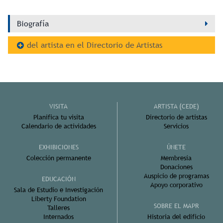
Biografía
del artista en el Directorio de Artistas
VISITA
ARTISTA (CEDE)
Planifica tu visita
Directorio de artistas
Calendario de actividades
Servicios
EXHIBICIONES
ÚNETE
Colección permanente
Membresía
Donaciones
Auspicio de programas
EDUCACIÓN
Apoyo corporativo
Sala de Estudio e Investigación
Liberty Foundation
SOBRE EL MAPR
Talleres
Internados
Historia del edificio