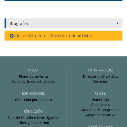
Biografía
del artista en el Directorio de Artistas
VISITA
ARTISTA (CEDE)
Planifica tu visita
Directorio de artistas
Calendario de actividades
Servicios
EXHIBICIONES
ÚNETE
Colección permanente
Membresía
Donaciones
Auspicio de programas
EDUCACIÓN
Apoyo corporativo
Sala de Estudio e Investigación
Liberty Foundation
SOBRE EL MAPR