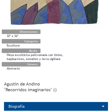
Dimensiones
32" x 34"
Categoría
Escultura
Medio
Pieza escultórica policromada con tintes,
bajobarnices, esmaltes y terra sigillata
Género
Abstracto
Agustín de Andino
"Recorridos imaginarios" ()
Biografía