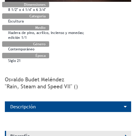
Dimensiones
8 1/2" x 4 1/4" x 6 3/4"
Categoría
Escultura
Medio
Madera de pino, acrílico, incienso y monedas;
edición 1/1
Género
Contemporáneo
Época
Siglo 21
Osvaldo Budet Meléndez
"Rain, Steam and Speed VII" ()
Descripción