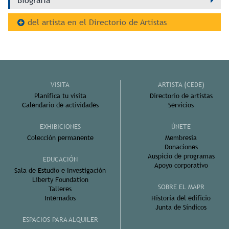
Biografía
del artista en el Directorio de Artistas
VISITA
ARTISTA (CEDE)
Planifica tu visita
Directorio de artistas
Calendario de actividades
Servicios
EXHIBICIONES
ÚNETE
Colección permanente
Membresía
Donaciones
Auspicio de programas
EDUCACIÓN
Apoyo corporativo
Sala de Estudio e Investigación
Liberty Foundation
SOBRE EL MAPR
Talleres
Internados
Historia del edificio
Junta de Síndicos
ESPACIOS PARA ALQUILER