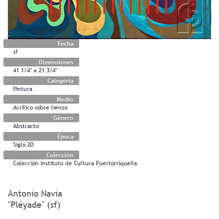
Fecha
sf
Dimensiones
41 1/4" x 21 3/4"
Categoría
Pintura
Medio
Acrílico sobre lienzo
Género
Abstracto
Época
Siglo 20
Colección
Colección Instituto de Cultura Puertorriqueña
Antonio Navia
"Pléyade" (sf)