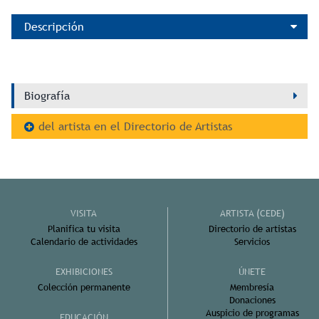
Descripción
Biografía
del artista en el Directorio de Artistas
VISITA
ARTISTA (CEDE)
Planifica tu visita
Directorio de artistas
Calendario de actividades
Servicios
EXHIBICIONES
ÚNETE
Colección permanente
Membresía
Donaciones
Auspicio de programas
EDUCACIÓN