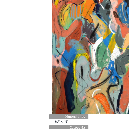
Dimensiones
60" x 48"
Categoría