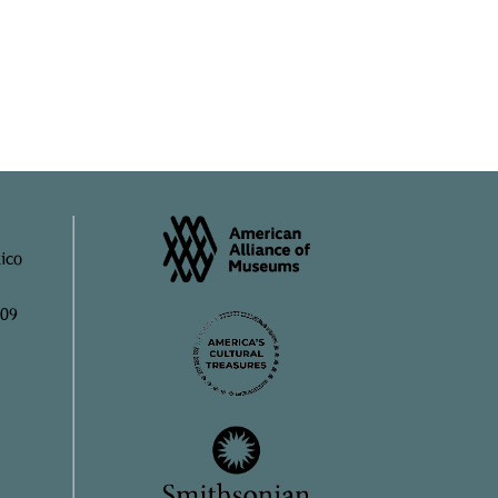
ico
909