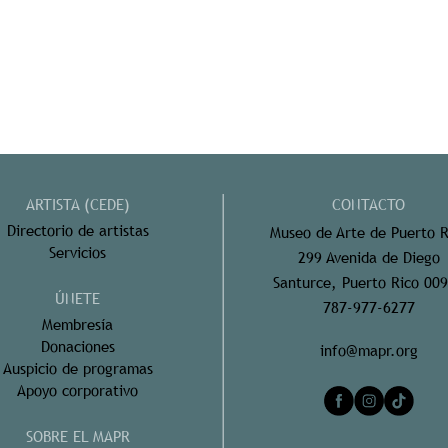
ARTISTA (CEDE)
CONTACTO
Directorio de artistas
Museo de Arte de Puerto R
Servicios
299 Avenida de Diego
Santurce, Puerto Rico 00
ÚNETE
787-977-6277
Membresía
Donaciones
info@mapr.org
Auspicio de programas
Apoyo corporativo
SOBRE EL MAPR