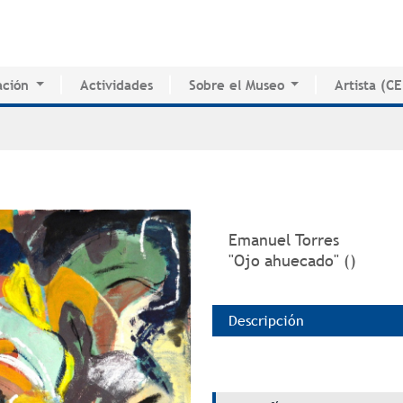
Jump to navigation
ción
Actividades
Sobre el Museo
Artista (C
o de Innovación Educativa
Historia del MAPR
CEDE
e Estudio e Investigación
Instalaciones
Directorio 
nados
Junta de Síndicos
Voluntarios
Prensa
Emanuel Torres
"Ojo ahuecado" ()
Descripción