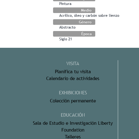
Pintura
Medio
Acrílico, óleo y carbón sobre lienzo
Género
Abstracto
Época
Siglo 21
VISITA
Planifica tu visita
Calendario de actividades
EXHIBICIONES
Colección permanente
EDUCACIÓN
Sala de Estudio e Investigación Liberty
Foundation
Talleres