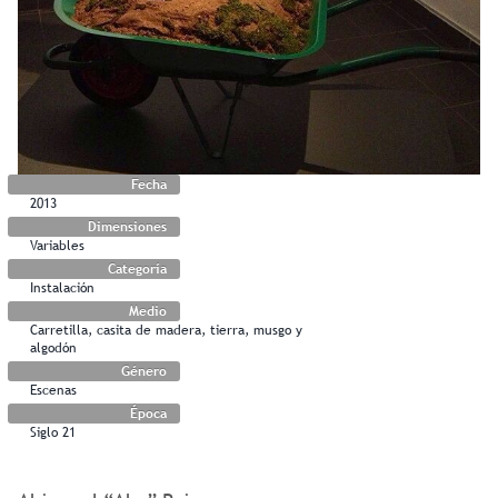
Fecha
2013
Dimensiones
Variables
Categoría
Instalación
Medio
Carretilla, casita de madera, tierra, musgo y
algodón
Género
Escenas
Época
Siglo 21