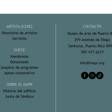
ARTISTA (CEDE)
CONTACTO
Directorio de artistas
Museo de Arte de Puerto R
Servicios
299 Avenida de Diego
Santurce, Puerto Rico 00
ÚNETE
787-977-6277
Membresía
Donaciones
info@mapr.org
Auspicio de programas
Apoyo corporativo
SOBRE EL MAPR
Historia del edificio
Junta de Síndicos