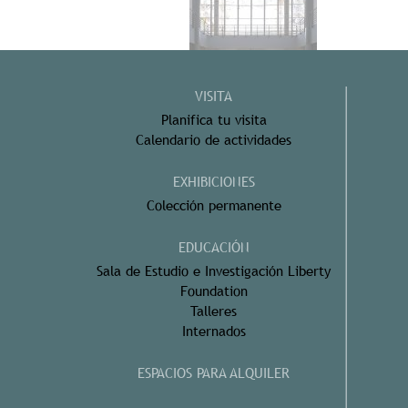
VISITA
Planifica tu visita
Calendario de actividades
EXHIBICIONES
Colección permanente
EDUCACIÓN
Sala de Estudio e Investigación Liberty
Foundation
Talleres
Internados
ESPACIOS PARA ALQUILER