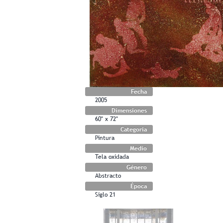
Fecha
2005
Dimensiones
60" x 72"
Categoría
Pintura
Medio
Tela oxidada
Género
Abstracto
Época
Siglo 21