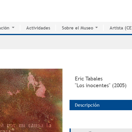
Jump to navigation
ción
Actividades
Sobre el Museo
Artista (C
o de Innovación Educativa
Historia del MAPR
CEDE
e Estudio e Investigación
Instalaciones
Directorio 
nados
Junta de Síndicos
Voluntarios
Prensa
Eric Tabales
"Los inocentes" (2005)
Descripción