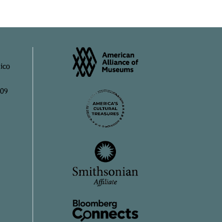
ico
909