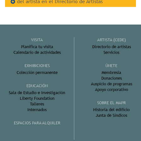
del artista en el Directorio de Artistas
VISITA
ARTISTA (CEDE)
Planifica tu visita
Directorio de artistas
Calendario de actividades
Servicios
EXHIBICIONES
ÚNETE
Colección permanente
Membresía
Donaciones
Auspicio de programas
EDUCACIÓN
Apoyo corporativo
Sala de Estudio e Investigación
Liberty Foundation
SOBRE EL MAPR
Talleres
Internados
Historia del edificio
Junta de Síndicos
ESPACIOS PARA ALQUILER