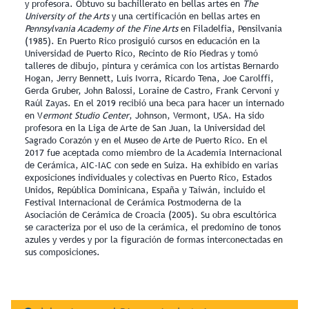
y profesora. Obtuvo su bachillerato en bellas artes en
The
University of the Arts
y una certificación en bellas artes en
Pennsylvania Academy of the Fine Arts
en Filadelfia, Pensilvania
(1985). En Puerto Rico prosiguió cursos en educación en la
Universidad de Puerto Rico, Recinto de Río Piedras y tomó
talleres de dibujo, pintura y cerámica con los artistas Bernardo
Hogan, Jerry Bennett, Luis Ivorra, Ricardo Tena, Joe Carolffi,
Gerda Gruber, John Balossi, Loraine de Castro, Frank Cervoni y
Raúl Zayas. En el 2019 recibió una beca para hacer un internado
en V
ermont Studio Center
, Johnson, Vermont, USA. Ha sido
profesora en la Liga de Arte de San Juan, la Universidad del
Sagrado Corazón y en el Museo de Arte de Puerto Rico. En el
2017 fue aceptada como miembro de la Academia Internacional
de Cerámica, AIC-IAC con sede en Suiza. Ha exhibido en varias
exposiciones individuales y colectivas en Puerto Rico, Estados
Unidos, República Dominicana, España y Taiwán, incluido el
Festival Internacional de Cerámica Postmoderna de la
Asociación de Cerámica de Croacia (2005). Su obra escultórica
se caracteriza por el uso de la cerámica, el predomino de tonos
azules y verdes y por la figuración de formas interconectadas en
sus composiciones.