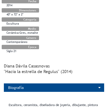
Fecha
2014
Dimensiones
40" x 72" x 2"
Categoría
Escultura
Medio
Cerámica-Gres, esmalte
Género
Contemporáneo
Época
Siglo 21
Diana Dávila Casasnovas
"Hacia la estrella de Regulus" (2014)
Biografía
Escultora, ceramista, diseñadora de joyería, dibujante, pintora