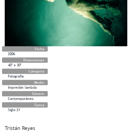
Fecha
2006
Dimensiones
40" x 30"
Categoría
Fotografía
Medio
Impresión lambda
Género
Contemporáneo
Época
Siglo 21
Tristán Reyes