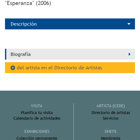
"Esperanza" (2006)
Descripción
Biografía
del artista en el Directorio de Artistas
VISITA
ARTISTA (CEDE)
Planifica tu visita
Directorio de artistas
Calendario de actividades
Servicios
EXHIBICIONES
ÚNETE
Colección permanente
Membresía