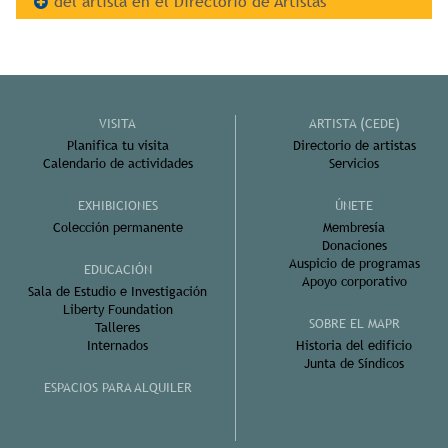
del artista en el Directorio de Artistas
VISITA
ARTISTA (CEDE)
Planifica tu visita
Directorio de artistas
Calendario de actividades
Servicios
EXHIBICIONES
ÚNETE
Colección permanente
Membresía
Donaciones
Auspicio de programas
EDUCACIÓN
Apoyo corporativo
Sala de Estudio e Investigación
Liberty Foundation
SOBRE EL MAPR
Talleres
Internados
Historia del edificio
Junta de Síndicos
ESPACIOS PARA ALQUILER