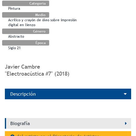
Categoría
Pintura
Medio
Acrílico y crayón de óleo sobre impresión
digital en lienzo
Género
Abstracto
Época
Siglo 21
Javier Cambre
"Electroacústica #7" (2018)
Descripción
Biografía